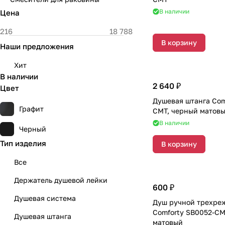
В наличии
Цена
В корзину
Наши предложения
Хит
В наличии
2 640 ₽
Цвет
Душевая штанга Com
Графит
CMT, черный матов
В наличии
Черный
Тип изделия
В корзину
Все
Держатель душевой лейки
600 ₽
Душевая система
Душ ручной трехр
Comforty SB0052-CM
Душевая штанга
матовый