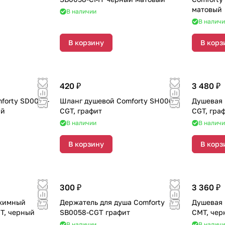
матовый
В наличии
В налич
В корзину
В корз
420 ₽
3 480 ₽
forty SD0053-
Шланг душевой Comforty SH0063-
Душевая 
ый
CGT, графит
CGT, гра
В наличии
В налич
В корзину
В корз
300 ₽
3 360 ₽
ежимный
Держатель для душа Comforty
Душевая 
T, черный
SB0058-CGT графит
CMT, чер
В наличии
В налич