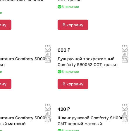
В наличии
ии
ину
В корзину
600 ₽
штанга Comforty SD0053-
Душ ручной трехрежимный
фит
Comforty SB0052-CGT, графит
ии
В наличии
ину
В корзину
420 ₽
штанга Comforty SD0056-
Шланг душевой Comforty SH0063-
ный матовый
CMT черный матовый
ии
В наличии