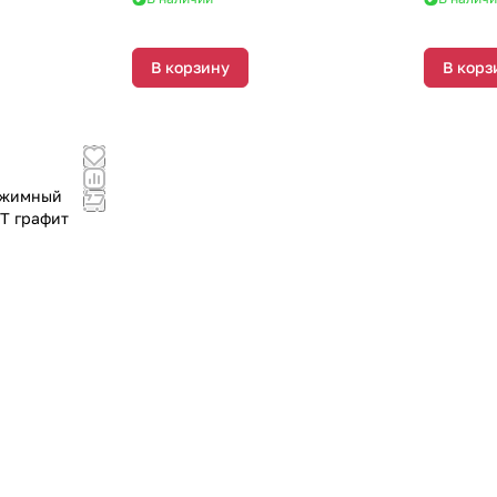
В корзину
В корз
ежимный
T графит