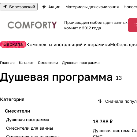
Березовский
Акции
Материалы для скачивания
Новос
Производим мебель для ванных
комнат с 2012 года
Зеркала
Комплекты инсталляций и керамики
Мебель для
Главная
Каталог
Смесители
Душевая программа
Душевая программа
13
Категория
Сначала попу
Смесители
Душевая программа
18 788 ₽
Смесители для ванны
Душевая система Co
Смесители для раковины
CMT