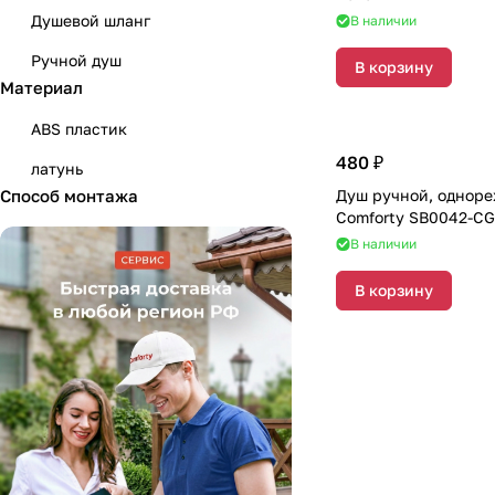
Душевой шланг
В наличии
Ручной душ
В корзину
Материал
ABS пластик
480 ₽
латунь
Способ монтажа
Душ ручной, однор
Comforty SB0042-CG
В наличии
В корзину