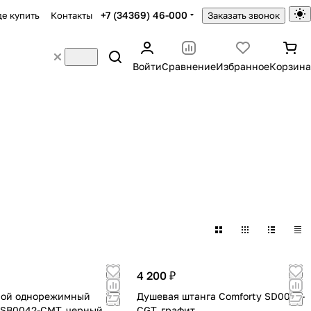
+7 (34369) 46-000
де купить
Контакты
Заказать звонок
Войти
Сравнение
Избранное
Корзина
4 200 ₽
ной однорежимный
Душевая штанга Comforty SD0056-
 SB0042-CMT, черный
CGT, графит