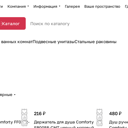
ти
Компания
Информация
Галерея
Ваше пространство
Г
Каталог
 ванных комнат
Подвесные унитазы
Стальные раковины
лярные
216 ₽
480 ₽
mforty FF071R-
Держатель для душа Comforty
Душ руч
SB0058-CMT черный матовый
Comforty