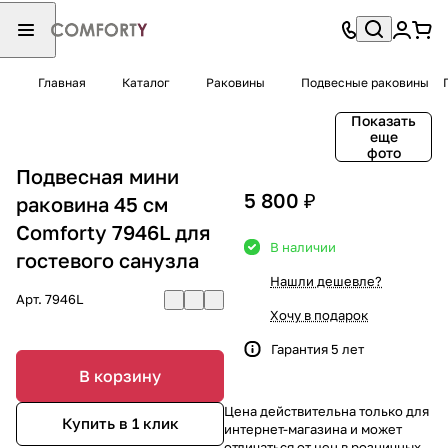
Главная
Каталог
Раковины
Подвесные раковины
Показать
еще
фото
Подвесная мини
5 800 ₽
раковина 45 см
Comforty 7946L для
В наличии
гостевого санузла
Нашли дешевле?
Арт.
7946L
Хочу в подарок
Гарантия 5 лет
В корзину
Цена действительна только для
Купить в 1 клик
интернет-магазина и может
отличаться от цен в розничных