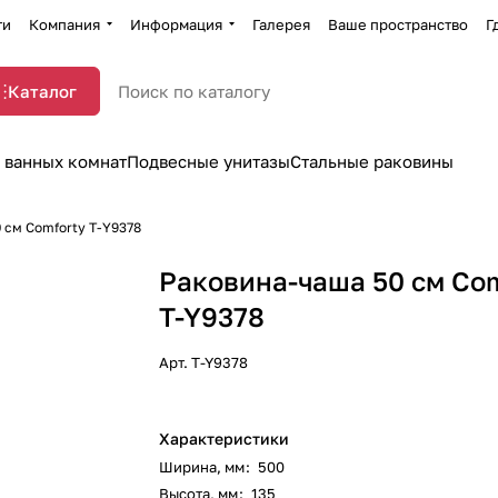
ти
Компания
Информация
Галерея
Ваше пространство
Г
Каталог
 ванных комнат
Подвесные унитазы
Стальные раковины
 см Comforty T-Y9378
Раковина-чаша 50 см Co
T-Y9378
Арт.
T-Y9378
Характеристики
Ширина, мм
:
500
Высота, мм
:
135