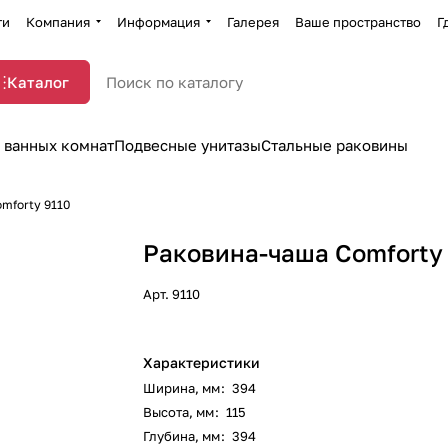
ти
Компания
Информация
Галерея
Ваше пространство
Г
Каталог
 ванных комнат
Подвесные унитазы
Стальные раковины
mforty 9110
Раковина-чаша Comforty
Арт.
9110
Характеристики
Ширина, мм
:
394
Высота, мм
:
115
Глубина, мм
:
394