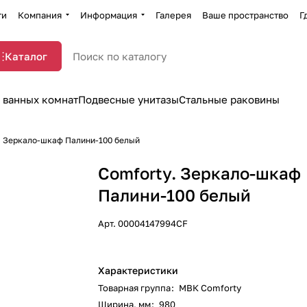
ти
Компания
Информация
Галерея
Ваше пространство
Г
Каталог
 ванных комнат
Подвесные унитазы
Стальные раковины
. Зеркало-шкаф Палини-100 белый
Comforty. Зеркало-шкаф
Палини-100 белый
Арт.
00004147994CF
Характеристики
Товарная группа
:
МВК Comforty
Ширина, мм
:
980