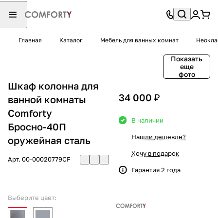
Главная
Каталог
Мебель для ванных комнат
Неокла
Показать
еще
фото
Шкаф колонна для
34 000 ₽
ванной комнаты
Comforty
В наличии
Бросно-40П
Нашли дешевле?
оружейная сталь
Хочу в подарок
Арт.
00-00020779CF
Гарантия 2 года
Выберите цвет: