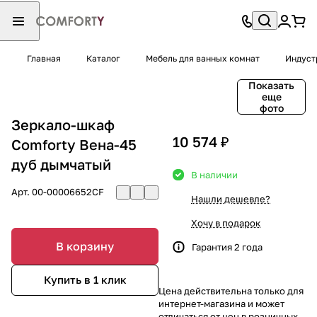
Главная
Каталог
Мебель для ванных комнат
Индуст
Показать
еще
фото
Зеркало-шкаф
10 574 ₽
Comforty Вена-45
дуб дымчатый
В наличии
Арт.
00-00006652CF
Нашли дешевле?
Хочу в подарок
В корзину
Гарантия 2 года
Купить в 1 клик
Цена действительна только для
интернет-магазина и может
отличаться от цен в розничных