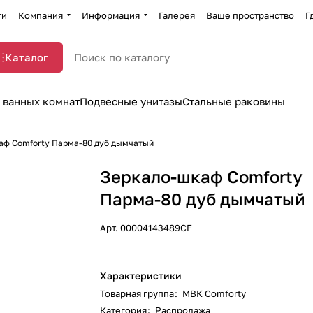
ти
Компания
Информация
Галерея
Ваше пространство
Г
Каталог
 ванных комнат
Подвесные унитазы
Стальные раковины
аф Comforty Парма-80 дуб дымчатый
Зеркало-шкаф Comforty
Парма-80 дуб дымчатый
Арт.
00004143489CF
Характеристики
Товарная группа
:
МВК Comforty
Категория
:
Распродажа