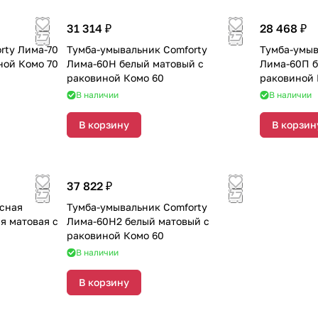
31 314 ₽
28 468 ₽
rty Лима-70
Тумба-умывальник Comforty
Тумба-умыв
ной Комо 70
Лима-60Н белый матовый с
Лима-60П б
раковиной Комо 60
раковиной 
В наличии
В наличии
В корзину
В корзин
37 822 ₽
есная
Тумба-умывальник Comforty
я матовая с
Лима-60Н2 белый матовый с
раковиной Комо 60
В наличии
В корзину