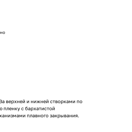
ьно
За верхней и нижней створками по
ю пленку с бархатистой
еханизмами плавного закрывания.