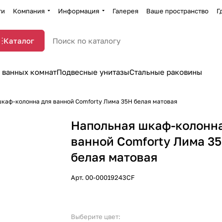
ти
Компания
Информация
Галерея
Ваше пространство
Г
Каталог
 ванных комнат
Подвесные унитазы
Стальные раковины
каф-колонна для ванной Comforty Лима 35Н белая матовая
Напольная шкаф-колонна
ванной Comforty Лима 3
белая матовая
Арт.
00-00019243CF
Выберите цвет: