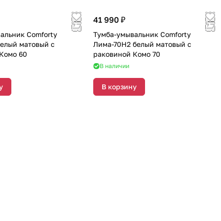
41 990 ₽
альник Comforty
Тумба-умывальник Comforty
елый матовый с
Лима-70Н2 белый матовый с
Комо 60
раковиной Комо 70
В наличии
у
В корзину