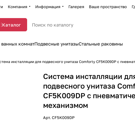
ти
Компания
Информация
Галерея
Ваше пространство
Г
Каталог
 ванных комнат
Подвесные унитазы
Стальные раковины
стема инсталляции для подвесного унитаза Comforty CF5K009DP с пневм
Система инсталляции дл
подвесного унитаза Comf
CF5K009DP с пневматич
механизмом
Арт.
CF5K009DP