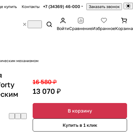
+7 (34369) 46-000
де купить
Контакты
Заказать звонок
Войти
Сравнение
Избранное
Корзина
атическим механизмом
я
16 580 ₽
orty
13 070 ₽
еским
В корзину
Купить в 1 клик