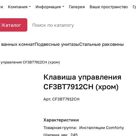
ти
Компания
Информация
Галерея
Ваше пространство
Г
Каталог
 ванных комнат
Подвесные унитазы
Стальные раковины
 управления CF3BT7912CH (хром)
Клавиша управления
CF3BT7912CH (хром)
Арт.
CF3BT7912CH
Характеристики
Товарная группа
:
Инсталляции Comforty
Ширина, мм
:
245