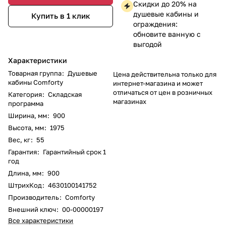
Скидки до 20% на
душевые кабины и
Купить в 1 клик
ограждения:
обновите ванную с
выгодой
Характеристики
Товарная группа
:
Душевые
Цена действительна только для
кабины Comforty
интернет-магазина и может
отличаться от цен в розничных
Категория
:
Складская
магазинах
программа
Ширина, мм
:
900
Высота, мм
:
1975
Вес, кг
:
55
Гарантия
:
Гарантийный срок 1
год
Длина, мм
:
900
ШтрихКод
:
4630100141752
Производитель
:
Comforty
Внешний ключ
:
00-00000197
Все характеристики