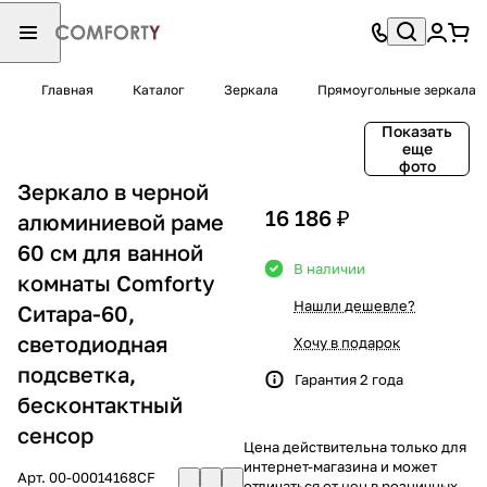
Главная
Каталог
Зеркала
Прямоугольные зеркала
Показать
еще
фото
Зеркало в черной
16 186 ₽
алюминиевой раме
60 см для ванной
В наличии
комнаты Comforty
Нашли дешевле?
Ситара-60,
светодиодная
Хочу в подарок
подсветка,
Гарантия 2 года
бесконтактный
сенсор
Цена действительна только для
интернет-магазина и может
Арт.
00-00014168CF
отличаться от цен в розничных