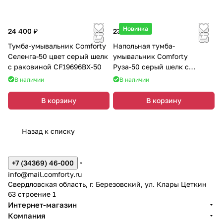
Новинка
24 400 ₽
23 800 ₽
Тумба-умывальник Comforty
Напольная тумба-
Селенга-50 цвет cерый шелк
умывальник Comforty
с раковиной CF19696BX-50
Руза-50 серый шелк с
раковиной 9055RA-50
В наличии
В наличии
В корзину
В корзину
Назад к списку
+7 (34369) 46-000
info@mail.comforty.ru
Свердловская область, г. Березовский, ул. Клары Цеткин
63 строение 1
Интернет-магазин
Компания