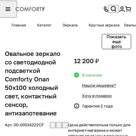
Главная
Каталог
Зеркала
Круглые зеркала
Овальн
Показать
еще
фото
Овальное зеркало
12 200 ₽
со светодиодной
подсветкой
В наличии
Comforty Опал
Нашли дешевле?
50x100 холодный
свет, контактный
Хочу в подарок
сенсор,
Гарантия 2 года
антизапотевание
Арт.
00-00014222CF
Цена действительна только для
интернет-магазина и может
отличаться от цен в розничных