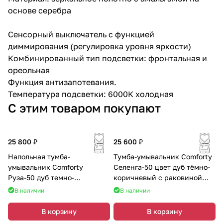
основе серебра
Сенсорный выключатель с функцией
диммирования (регулировка уровня яркости)
Комбинированный тип подсветки: фронтальная и
ореольная
Функция антизапотевания.
Температура подсветки: 6000К холодная
С этим товаром покупают
25 800 ₽
25 600 ₽
Напольная тумба-
Тумба-умывальник Comforty
умывальник Comforty
Селенга-50 цвет дуб тёмно-
Руза-50 дуб темно-
коричневый с раковиной
коричневый с раковиной
CF19696BX-50
В наличии
В наличии
9055RA-50
В корзину
В корзину