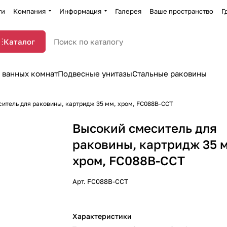
ти
Компания
Информация
Галерея
Ваше пространство
Г
Каталог
 ванных комнат
Подвесные унитазы
Стальные раковины
итель для раковины, картридж 35 мм, хром, FC088B-CCT
Высокий смеситель для
раковины, картридж 35 
хром, FC088B-CCT
Арт.
FC088B-CCT
Характеристики