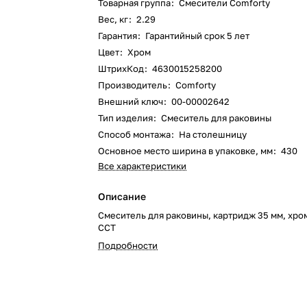
Товарная группа
:
Смесители Comforty
Вес, кг
:
2.29
Гарантия
:
Гарантийный срок 5 лет
Цвет
:
Хром
ШтрихКод
:
4630015258200
Производитель
:
Comforty
Внешний ключ
:
00-00002642
Тип изделия
:
Смеситель для раковины
Способ монтажа
:
На столешницу
Основное место ширина в упаковке, мм
:
430
Все характеристики
Описание
Смеситель для раковины, картридж 35 мм, хро
CCT
Подробности