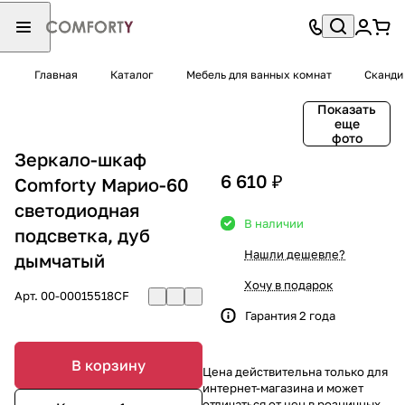
Главная
Каталог
Мебель для ванных комнат
Сканди
Показать
еще
фото
Зеркало-шкаф
6 610 ₽
Comforty Марио-60
светодиодная
В наличии
подсветка, дуб
Нашли дешевле?
дымчатый
Хочу в подарок
Арт.
00-00015518CF
Гарантия 2 года
В корзину
Цена действительна только для
интернет-магазина и может
отличаться от цен в розничных