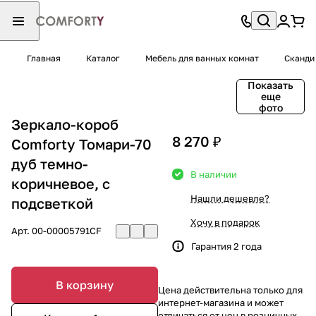
Главная
Каталог
Мебель для ванных комнат
Сканди
Показать
еще
фото
Зеркало-короб
8 270 ₽
Comforty Томари-70
дуб темно-
В наличии
коричневое, с
Нашли дешевле?
подсветкой
Хочу в подарок
Арт.
00-00005791CF
Гарантия 2 года
В корзину
Цена действительна только для
интернет-магазина и может
отличаться от цен в розничных