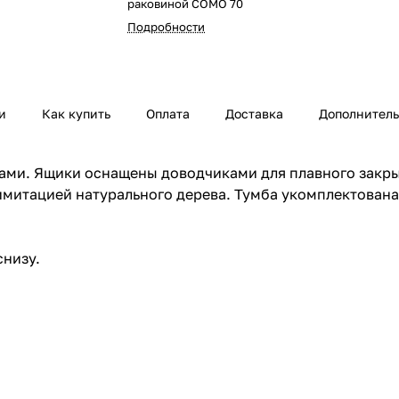
раковиной COMO 70
Подробности
и
Как купить
Оплата
Доставка
Дополнител
ами. Ящики оснащены доводчиками для плавного закры
 имитацией натурального дерева. Тумба укомплектован
снизу.