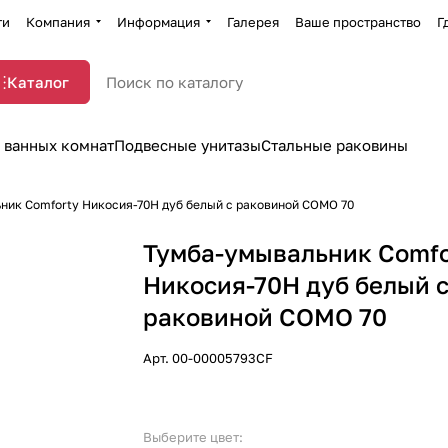
ти
Компания
Информация
Галерея
Ваше пространство
Г
Каталог
 ванных комнат
Подвесные унитазы
Стальные раковины
ник Comforty Никосия-70Н дуб белый с раковиной COMO 70
Тумба-умывальник Comfo
Никосия-70Н дуб белый 
раковиной COMO 70
Арт.
00-00005793CF
Выберите цвет: