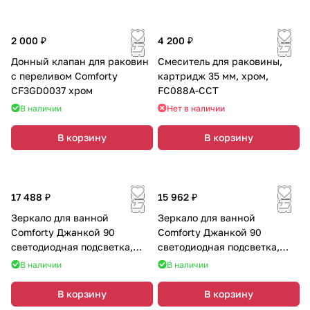
2 000 ₽
4 200 ₽
Донный клапан для раковин
Смеситель для раковины,
с переливом Comforty
картридж 35 мм, хром,
CF3GD0037 хром
FC088A-CCT
В наличии
Нет в наличии
В корзину
В корзину
17 488 ₽
15 962 ₽
Зеркало для ванной
Зеркало для ванной
Comforty Джанкой 90
Comforty Джанкой 90
светодиодная подсветка,
светодиодная подсветка,
бесконтактный сенсор,
бесконтактный сенсор
В наличии
В наличии
антизапотевание
В корзину
В корзину