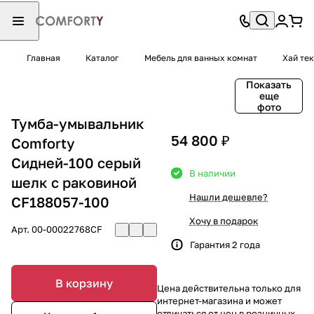
Главная
Каталог
Мебель для ванных комнат
Хай тек
Показать
еще
фото
Тумба-умывальник
54 800 ₽
Comforty
Сидней-100 серый
В наличии
шелк с раковиной
Нашли дешевле?
CF188057-100
Хочу в подарок
Арт.
00-00022768CF
Гарантия 2 года
В корзину
Цена действительна только для
интернет-магазина и может
отличаться от цен в розничных