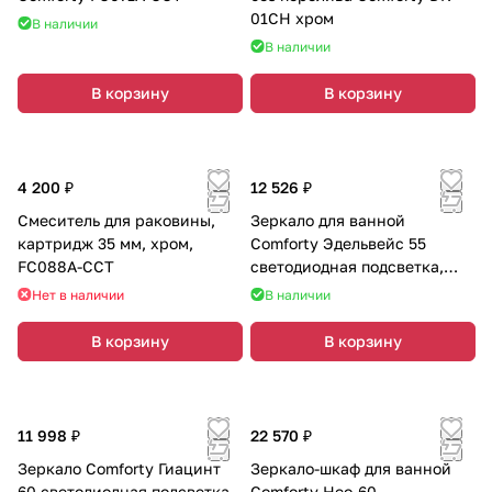
01CH хром
В наличии
В наличии
В корзину
В корзину
4 200 ₽
12 526 ₽
Смеситель для раковины,
Зеркало для ванной
картридж 35 мм, хром,
Comforty Эдельвейс 55
FC088A-CCT
светодиодная подсветка,
бесконтактный сенсор
Нет в наличии
В наличии
В корзину
В корзину
11 998 ₽
22 570 ₽
Зеркало Comforty Гиацинт
Зеркало-шкаф для ванной
60 светодиодная подсветка,
Comforty Нео-60