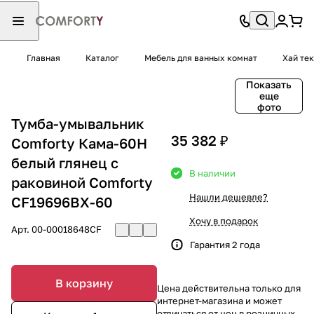
Главная
Каталог
Мебель для ванных комнат
Хай тек
Показать
еще
фото
Тумба-умывальник
35 382 ₽
Comforty Кама-60Н
белый глянец с
В наличии
раковиной Comforty
Нашли дешевле?
CF19696BX-60
Хочу в подарок
Арт.
00-00018648CF
Гарантия 2 года
В корзину
Цена действительна только для
интернет-магазина и может
отличаться от цен в розничных