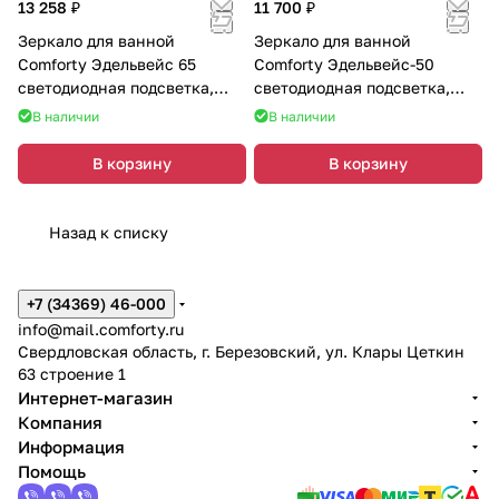
13 258 ₽
11 700 ₽
Зеркало для ванной
Зеркало для ванной
Comforty Эдельвейс 65
Comforty Эдельвейс-50
светодиодная подсветка,
светодиодная подсветка,
бесконтактный сенсор
бесконтактный сенсор
В наличии
В наличии
В корзину
В корзину
Назад к списку
+7 (34369) 46-000
info@mail.comforty.ru
Свердловская область, г. Березовский, ул. Клары Цеткин
63 строение 1
Интернет-магазин
Компания
Информация
Помощь