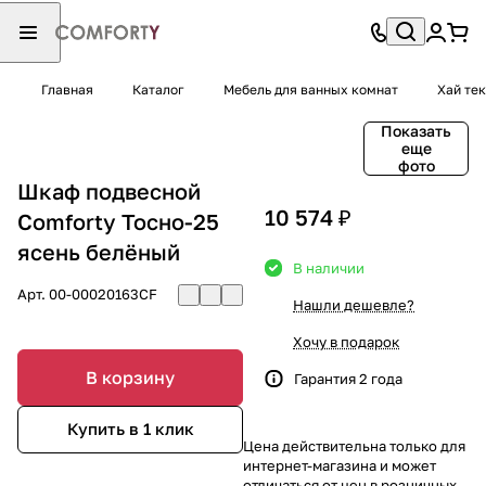
Главная
Каталог
Мебель для ванных комнат
Хай тек
Показать
еще
фото
Шкаф подвесной
10 574 ₽
Comforty Тосно-25
ясень белёный
В наличии
Арт.
00-00020163CF
Нашли дешевле?
Хочу в подарок
В корзину
Гарантия 2 года
Купить в 1 клик
Цена действительна только для
интернет-магазина и может
отличаться от цен в розничных