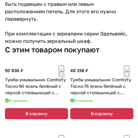
быть подвешен с правым или левым
расположением петель. Для этого его нужно
перевернуть.
При комплектации с зеркалами серии Эдельвейс,
можно получить зеркальный шкаф.
С этим товаром покупают
50 836 ₽
46 158 ₽
Тумба-умывальник Comforty
Тумба-умывальник Comforty
Тосно-90 ясень белёный с
Тосно-75 ясень белёный с
черной столешницей c
черной столешницей c
раковиной 9110
раковиной 9110
В наличии
В наличии
В корзину
В корзину