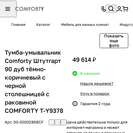
Главная
Каталог
Мебель для ванных комнат
Индуст
Показать
еще
фото
Тумба-умывальник
49 614 ₽
Comforty Штутгарт
90 дуб тёмно-
В наличии
коричневый с
Нашли дешевле?
черной
столешницей c
Хочу в подарок
раковиной
Гарантия 2 года
COMFORTY T-Y9378
Арт.
00-00002868CF
Цена действительна только для
интернет-магазина и может
отличаться от цен в розничных