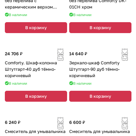
без перелива с
без перелива Comforty DK-
керамическим верхом
01CH хром
Comforty DK-01MB матовый
В наличии
В наличии
чёрный
В корзину
В корзину
24 706 ₽
14 640 ₽
Comforty. Шкаф-колонна
Зеркало-шкаф Comforty
Штутгарт-40 дуб тёмно-
Штутгарт-90 дуб тёмно-
коричневый
коричневый
В наличии
В наличии
В корзину
В корзину
6 240 ₽
6 600 ₽
Смеситель для умывальника
Смеситель для умывальника