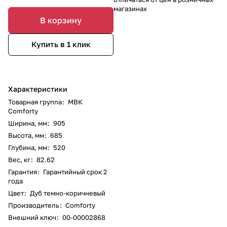
магазинах
В корзину
Купить в 1 клик
Характеристики
Товарная группа
:
МВК
Comforty
Ширина, мм
:
905
Высота, мм
:
685
Глубина, мм
:
520
Вес, кг
:
82.62
Гарантия
:
Гарантийный срок 2
года
Цвет
:
Дуб темно-коричневый
Производитель
:
Comforty
Внешний ключ
:
00-00002868