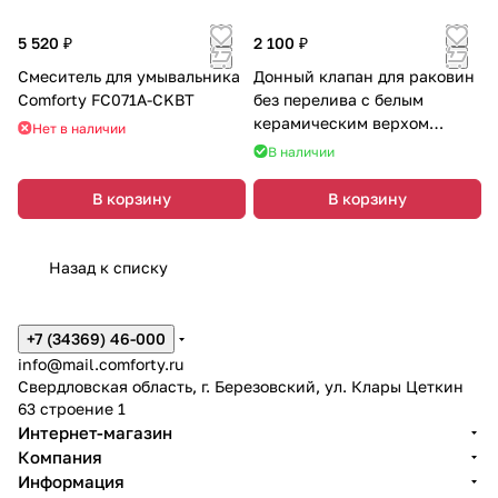
5 520 ₽
2 100 ₽
Смеситель для умывальника
Донный клапан для раковин
Comforty FC071A-CKBT
без перелива с белым
керамическим верхом
Нет в наличии
Comforty DK-01
В наличии
В корзину
В корзину
Назад к списку
+7 (34369) 46-000
info@mail.comforty.ru
Свердловская область, г. Березовский, ул. Клары Цеткин
63 строение 1
Интернет-магазин
Компания
Информация