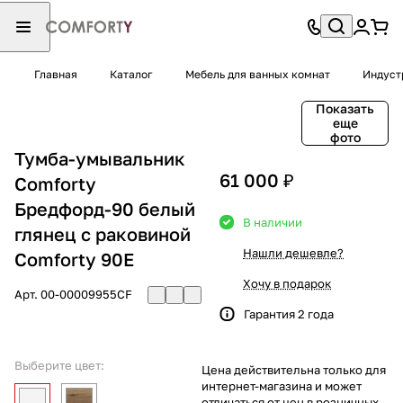
Главная
Каталог
Мебель для ванных комнат
Индуст
Показать
еще
фото
Тумба-умывальник
61 000 ₽
Comforty
Бредфорд-90 белый
В наличии
глянец с раковиной
Нашли дешевле?
Comforty 90E
Хочу в подарок
Арт.
00-00009955CF
Гарантия 2 года
Выберите цвет:
Цена действительна только для
интернет-магазина и может
отличаться от цен в розничных