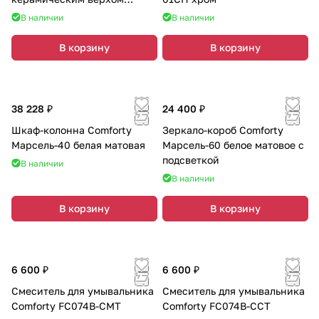
Comforty DK-01MB матовый
В наличии
В наличии
чёрный
В корзину
В корзину
38 228 ₽
24 400 ₽
Шкаф-колонна Comforty
Зеркало-короб Comforty
Марсель-40 белая матовая
Марсель-60 белое матовое с
подсветкой
В наличии
В наличии
В корзину
В корзину
6 600 ₽
6 600 ₽
Смеситель для умывальника
Смеситель для умывальника
Comforty FC074B-CMT
Comforty FC074B-CCT