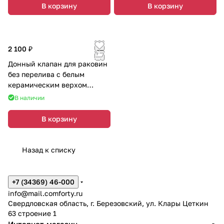
В корзину
В корзину
2 100 ₽
Донный клапан для раковин
без перелива с белым
керамическим верхом
Comforty DK-01
В наличии
В корзину
Назад к списку
+7 (34369) 46-000
info@mail.comforty.ru
Свердловская область, г. Березовский, ул. Клары Цеткин
63 строение 1