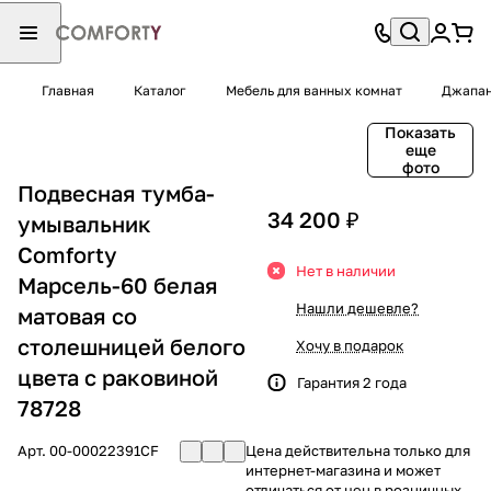
Главная
Каталог
Мебель для ванных комнат
Джапа
Показать
еще
фото
Подвесная тумба-
34 200 ₽
умывальник
Comforty
Нет в наличии
Марсель-60 белая
Нашли дешевле?
матовая со
столешницей белого
Хочу в подарок
цвета c раковиной
Гарантия 2 года
78728
Арт.
00-00022391CF
Цена действительна только для
интернет-магазина и может
отличаться от цен в розничных