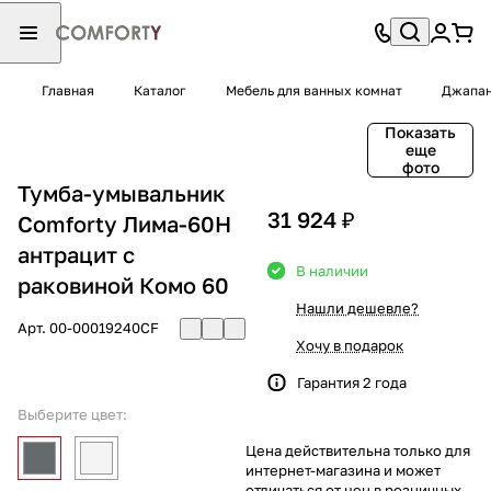
Главная
Каталог
Мебель для ванных комнат
Джапа
Показать
еще
фото
Тумба-умывальник
31 924 ₽
Comforty Лима-60Н
антрацит с
В наличии
раковиной Комо 60
Нашли дешевле?
Арт.
00-00019240CF
Хочу в подарок
Гарантия 2 года
Выберите цвет:
Цена действительна только для
интернет-магазина и может
отличаться от цен в розничных