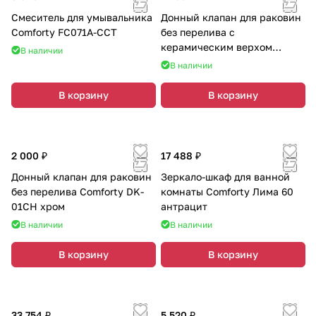
Смеситель для умывальника
Донный клапан для раковин
Comforty FC071A-CCT
без перелива с
керамическим верхом
В наличии
Comforty DK-01MB матовый
В наличии
чёрный
В корзину
В корзину
2 000 ₽
17 488 ₽
Донный клапан для раковин
Зеркало-шкаф для ванной
без перелива Comforty DK-
комнаты Comforty Лима 60
01CH хром
антрацит
В наличии
В наличии
В корзину
В корзину
33 754 ₽
5 520 ₽