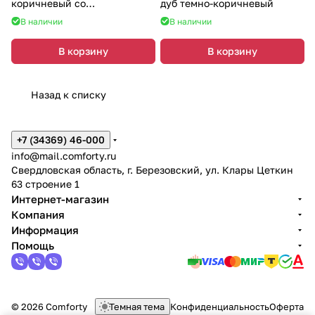
коричневый со
дуб темно-коричневый
светодиодной подсветкой
В наличии
В наличии
В корзину
В корзину
Назад к списку
+7 (34369) 46-000
info@mail.comforty.ru
Свердловская область, г. Березовский, ул. Клары Цеткин
63 строение 1
Интернет-магазин
Компания
Информация
Помощь
© 2026 Comforty
Темная тема
Конфиденциальность
Оферта