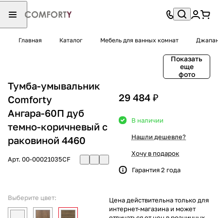
Главная
Каталог
Мебель для ванных комнат
Джапа
Показать
еще
фото
Тумба-умывальник
29 484 ₽
Comforty
Ангара-60П дуб
В наличии
темно-коричневый с
Нашли дешевле?
раковиной 4460
Хочу в подарок
Арт.
00-00021035CF
Гарантия 2 года
Выберите цвет:
Цена действительна только для
интернет-магазина и может
отличаться от цен в розничных