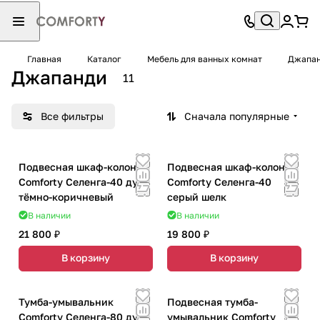
Главная
Каталог
Мебель для ванных комнат
Джапа
Джапанди
11
Все фильтры
Сначала популярные
Подвесная шкаф-колонна
Подвесная шкаф-колонна
Comforty Селенга-40 дуб
Comforty Селенга-40
тёмно-коричневый
серый шелк
В наличии
В наличии
21 800 ₽
19 800 ₽
В корзину
В корзину
Тумба-умывальник
Подвесная тумба-
Comforty Селенга-80 дуб
умывальник Comforty