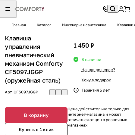
Главная
Каталог
Инженерная сантехника
Клавиши 
Клавиша
1 450 ₽
управления
пневматический
В наличии
механизм Comforty
Нашли дешевле?
CF5097JGGP
(оружейная сталь)
Хочу в подарок
Гарантия 5 лет
Арт.
CF5097JGGP
Цена действительна только для
интернет-магазина и может
В корзину
отличаться от цен в розничных
магазинах
Купить в 1 клик