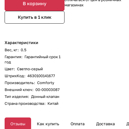
В корзину
магазинах
Купить в 1 клик
Характеристики
Вес, кг
:
0.5
Гарантия
:
Гарантийный срок 1
год
Цвет
:
Светло-серый
ШтрихКод
:
4630100141677
Производитель
:
Comforty
Внешний ключ
:
00-00003087
Тип изделия
:
Донный клапан
Страна производства
:
Китай
Отзывы
Как купить
Оплата
Доставка
Д