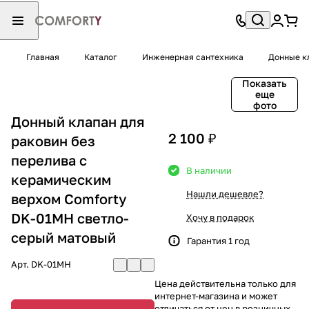
Главная
Каталог
Инженерная сантехника
Донные к
Показать
еще
фото
Донный клапан для
2 100 ₽
раковин без
перелива с
В наличии
керамическим
Нашли дешевле?
верхом Comforty
DK-01MH светло-
Хочу в подарок
серый матовый
Гарантия 1 год
Арт.
DK-01MH
Цена действительна только для
интернет-магазина и может
отличаться от цен в розничных